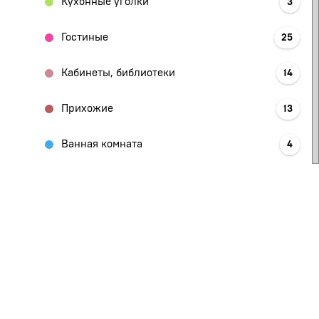
Кухонные уголки
3
Гостиные
25
Кабинеты, библиотеки
14
Прихожие
13
Ванная комната
4
Шкафы
27
Столы, стулья
11
Офисная мебель
5
Спальни
17