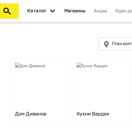
Каталог
Магазины
Акции
Идеи д
План ком
Дом Диванов
Кухни Вардек