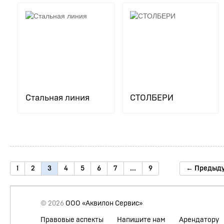
Стальная линия
СТОЛБЕРИ
1
2
3
4
5
6
7
...
9
← Предыд
© 2026
ООО «Аквилон Сервис»
Правовые аспекты
Напишите нам
Арендатору