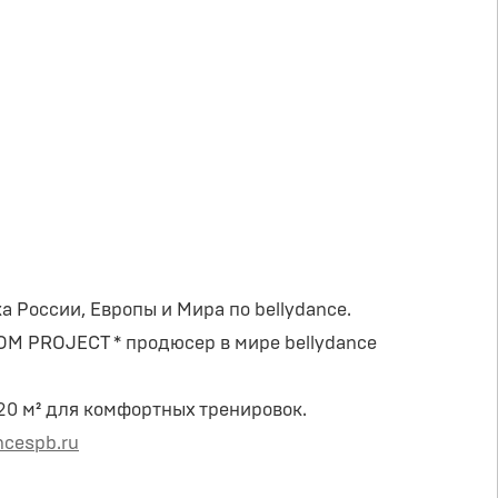
 России, Европы и Мира по bellydance.
OOM PROJECT * продюсер в мире bellydance
20 м² для комфортных тренировок.
ncespb.ru