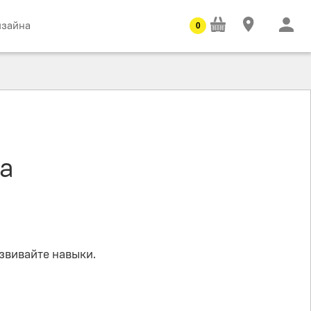
изайна
0
ца
азвивайте навыки.