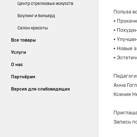
Центр стрелковых искусств
Польза во
Боулинг и бильярд
• Прокач
Салон красоты
• Похуде
• Улучше
Все товары
• Новые з
Услуги
• Эстетич
О нас
Педагоги
Партнёрам
Анна Гог
Версия для слабовидящих
Ксения Н
Приглаша
Запись по