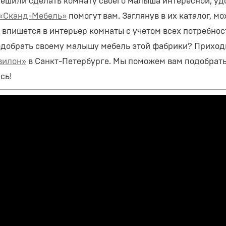
решили сделать комнату своего малыша интересной, у
«Сканд-Мебель»
помогут вам. Заглянув в их каталог, м
 впишется в интерьер комнаты с учетом всех потребнос
одобрать своему малышу мебель этой фабрики? Приходи
вилон»
в Санкт-Петербурге. Мы поможем вам подобрать 
сь!