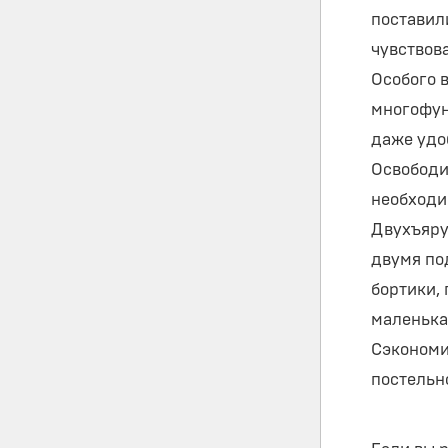
поставил
чувствова
Особого 
многофун
даже удо
Освободи
необходи
Двухъяру
двумя по
бортики, 
маленька
Сэкономи
постельн