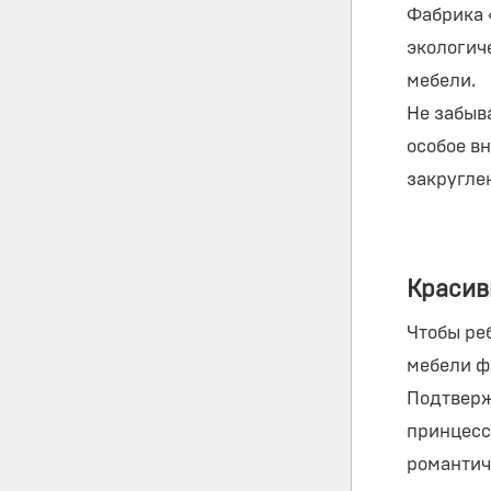
Фабрика 
экологич
мебели.
Не забыв
особое в
закругле
Красив
Чтобы ре
мебели ф
Подтверж
принцесс
романтич