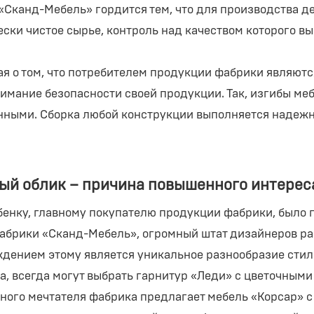
«Сканд-Мебель» гордится тем, что для производства де
ески чистое сырье, контроль над качеством которого в
ая о том, что потребителем продукции фабрики являют
нимание безопасности своей продукции. Так, изгибы м
нными. Сборка любой конструкции выполняется надежн
ый облик – причина повышенного интерес
бенку, главному покупателю продукции фабрики, было 
абрики «Сканд-Мебель», огромный штат дизайнеров раб
дением этому является уникальное разнообразие стиле
а, всегда могут выбрать гарнитур «Леди» с цветочным
ного мечтателя фабрика предлагает мебель «Корсар» с 