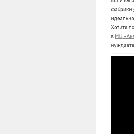
Если вы 
фабрики
идеально
Хотите п
в
МЦ «Ак
нуждаете