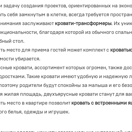
и задачу создания проектов, ориентированных на экон
ть себя замкнутым в клетке, всегда требуется простра
внимания заслуживают
кровати-трансформеры
. Их уни
кциональности, благодаря которой из обычного спально
бный стол.
ть место для приема гостей может комплект с
кровать
мости убирается.
сные кровати, ассортимент которых огромен, также до
дростками. Такие кровати имеют удобную и надежную ле
поэтому родители будут спокойны за малыша и его безо
я жилая площадь, двухъярусные кровати станут для ва
ть место в квартире позволит
кровать с встроенными 
ого белья, одежды и игрушек.