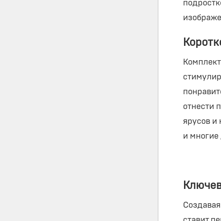
подростк
изображе
Коротк
Комплект
стимулир
понравит
отнести 
ярусов и
и многие
Ключев
Создавая
ставит п