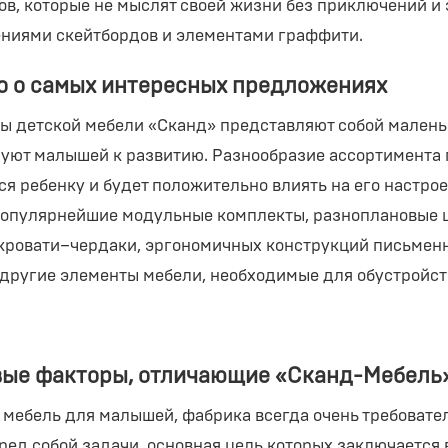
ов, которые не мыслят своей жизни без приключений и 
ниями скейтбордов и элементами граффити.
о о самых интересных предложениях
ы детской мебели «Сканд» представляют собой малень
уют малышей к развитию. Разнообразие ассортимента п
ся ребенку и будет положительно влиять на его настр
популярнейшие модульные комплекты, разноплановые ш
 кровати–чердаки, эргономичных конструкций письменн
 другие элементы мебели, необходимые для обустройст
ые факторы, отличающие «Сканд-Мебель»
 мебель для малышей, фабрика всегда очень требовател
еред собой задачи, основная цель которых заключается