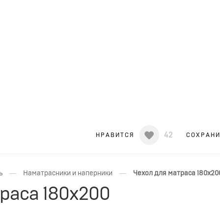
42
НРАВИТСЯ
СОХРАН
—
—
ь
Наматрасники и наперники
Чехол для матраса 180x20
раса 180x200