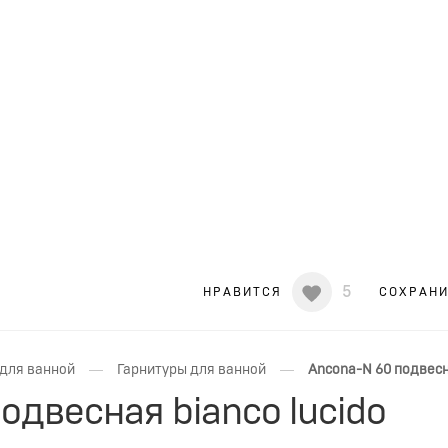
5
НРАВИТСЯ
СОХРАН
—
—
для ванной
Гарнитуры для ванной
Ancona-N 60 подвесна
одвесная bianco lucido