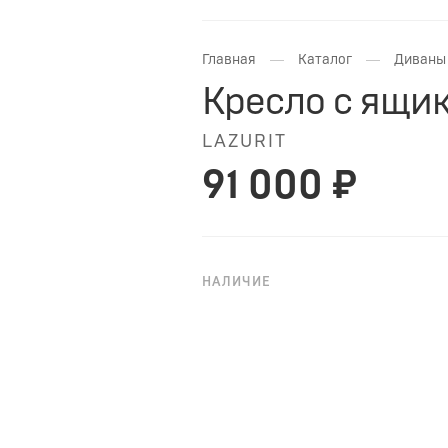
—
—
Главная
Каталог
Диваны 
Кресло с ящи
LAZURIT
91 000 ₽
НАЛИЧИЕ
НА ЗАКАЗ
Кресло «Тэйлор» с ящиком для 