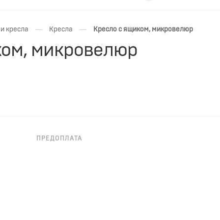
—
—
и кресла
Кресла
Кресло с ящиком, микровелюр
ком, микровелюр
ПРЕДОПЛАТА
БЕСПРОЦЕНТНАЯ РАССРОЧКА ДО 36
МЕС.
хранения — уют и комфорт в вашем интерьере.