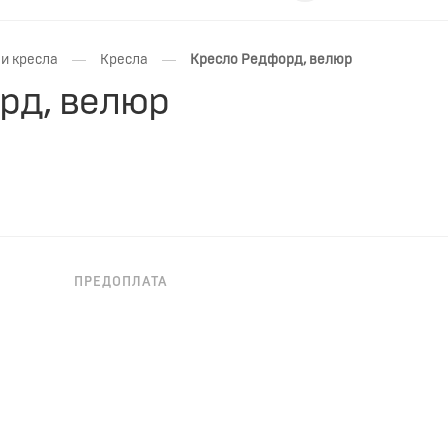
—
—
и кресла
Кресла
Кресло Редфорд, велюр
рд, велюр
ПРЕДОПЛАТА
БЕСПРОЦЕНТНАЯ РАССРОЧКА ДО 36
МЕС.
люровая модель с декоративными пуговицами.