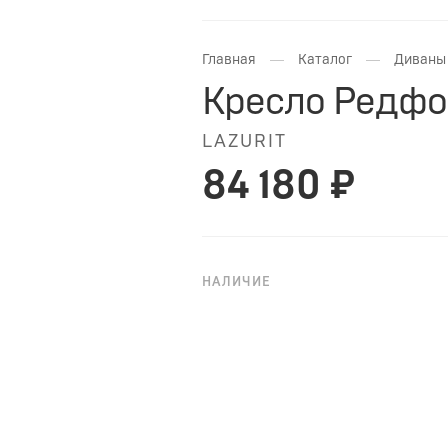
—
—
Главная
Каталог
Диваны 
Кресло Редфо
LAZURIT
84 180 ₽
НАЛИЧИЕ
НА ЗАКАЗ
Кресло «Редфорд» — модная ве