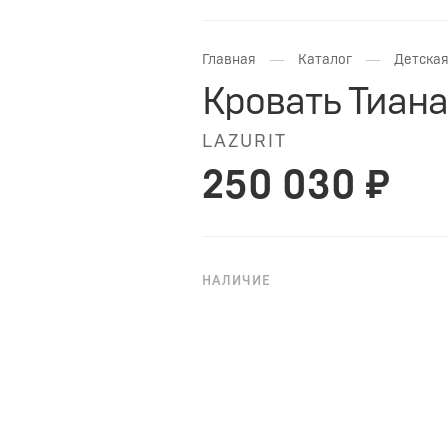
—
—
Главная
Каталог
Детская
Кровать Тиана
LAZURIT
250 030 ₽
НАЛИЧИЕ
НА ЗАКАЗ
Кровать-чердак «Тиана» — эко