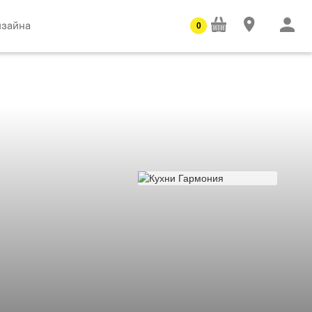
изайна
0