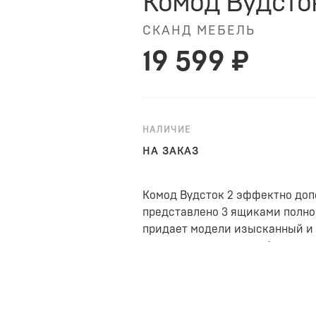
Комод Вудсто
СКАНД МЕБЕЛЬ
19 599 ₽
НАЛИЧИЕ
НА ЗАКАЗ
Комод Вудсток 2 эффектно доп
представлено 3 ящиками полно
придает модели изысканный и 
легкость и позволяют без труда
Фасады декорированы вставкам
Рекомендовано крепить к стене