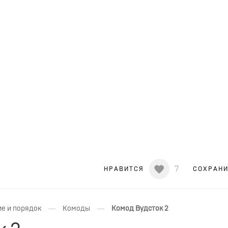
7
НРАВИТСЯ
СОХРАН
—
—
е и порядок
Комоды
Комод Вудсток 2