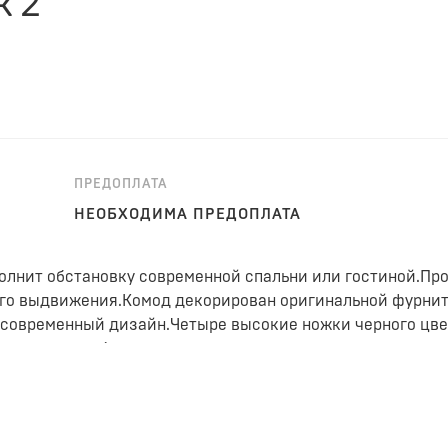
к 2
ПРЕДОПЛАТА
НЕОБХОДИМА ПРЕДОПЛАТА
олнит обстановку современной спальни или гостиной.Про
го выдвижения.Комод декорирован оригинальной фурниту
современный дизайн.Четыре высокие ножки черного цве
 проводить уборку.
и из цельного дуба.
 помощью планки, установленной по задней стороне моду