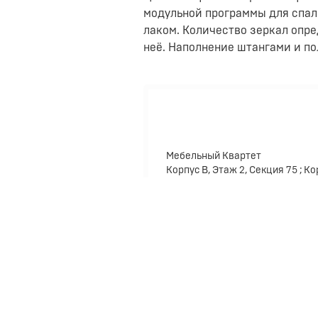
модульной программы для спал
лаком. Количество зеркал опр
неё. Наполнение штангами и п
Мебельный Квартет
Корпус В, Этаж 2, Секция 75 ; Ко
Этаж 2, Секция 74 ; Корпус В, Эт
Секция 38
Тел.: +7 (812) 596-30-81, +7 (969)
+7 (931) 273-29-70