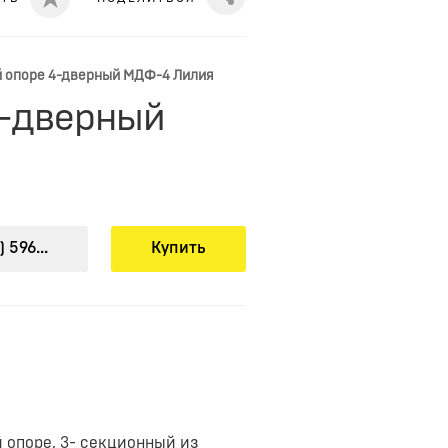
Share
 опоре 4-дверный МДФ-4 Лилия
4-дверный
) 596...
Купить
й опоре, 3- секционный из