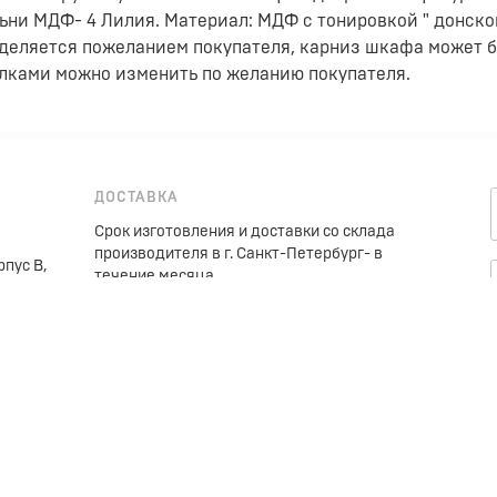
ьни МДФ- 4 Лилия. Материал: МДФ с тонировкой " донско
еделяется пожеланием покупателя, карниз шкафа может б
олками можно изменить по желанию покупателя.
ДОСТАВКА
Срок изготовления и доставки со склада
производителя в г. Санкт-Петербург- в
рпус В,
течение месяца.
аж 2,
При наличии на складе в СПб - в течение
3 раб. дней.
 205-08-04,
При оформлении заказа Скидка до 10%,
акции с предоставлением скидок до 25%.
Предоплата при оформлении договора
50%, доплата накануне доставки
Услуги (доставка, подъем,
сборка)платные. Услуги оплачиваются на
адресе покупателя.