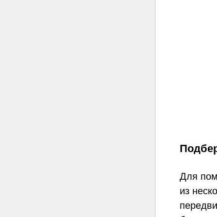
Подбер
Для пом
из неск
передви