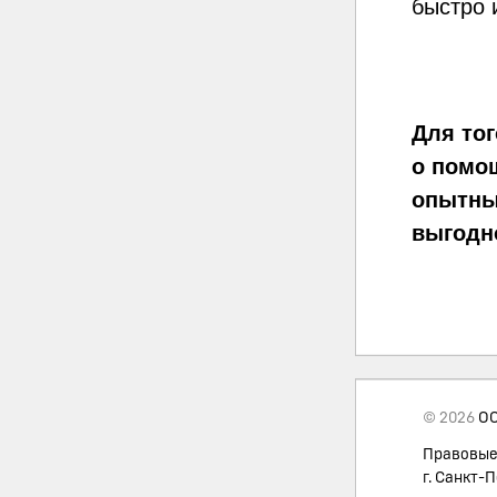
быстро 
Для то
о помо
опытные
выгодн
© 2026
ОО
Правовые
г. Санкт-П