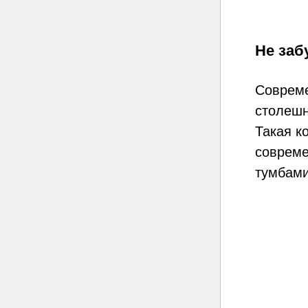
Не заб
Совреме
столешн
Такая к
совреме
тумбами