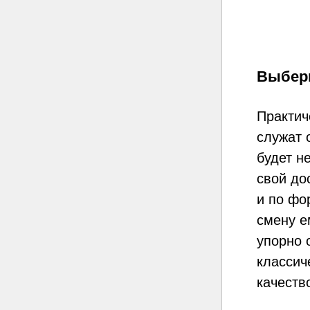
Выбери
Практич
служат 
будет н
свой до
и по фо
смену е
упорно 
классич
качеств